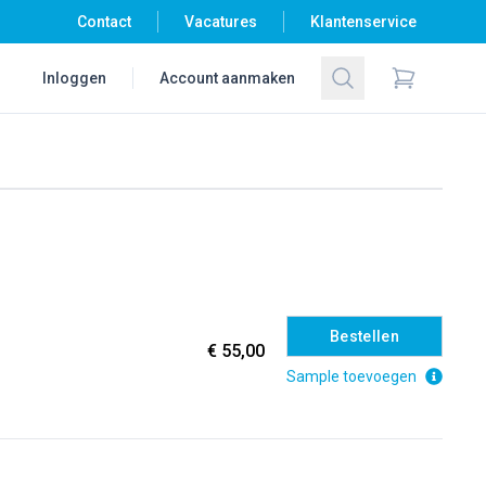
Contact
Vacatures
Klantenservice
Zoeken
Inloggen
Account aanmaken
Items in wi
Bestellen
€ 55,00
Sample toevoegen