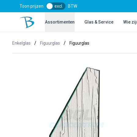
Toon prijzen
excl.
BTW
Bol Glascentrum B.V.
Assortimenten
Glas & Service
Wie zij
/
/
Enkelglas
Figuurglas
Figuurglas