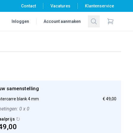
Contact
Vacatures
Klantenservice
Zoeken
Inloggen
Account aanmaken
Items in wi
uw samenstelling
tercarre blank 4 mm
€ 49,00
etingen: 0 x 0
aalprijs
49,00