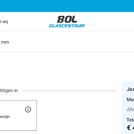
Bol Glascentrum B.V.
n wij
 4 mm
Jo
tingen in
Mas
t
Afm
kozijn.
Tot
€ 