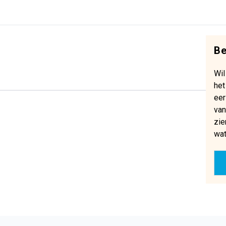
Be
Wil
het
eer
van
zie
wat