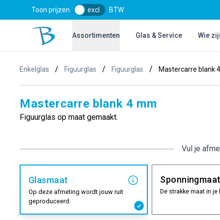
Toon prijzen
excl.
BTW
Bol Glascentrum B.V.
Assortimenten
Glas & Service
Wie zij
/
/
/
Enkelglas
Figuurglas
Figuurglas
Mastercarre blank
Mastercarre blank 4 mm
Figuurglas op maat gemaakt.
Vul je afme
Sponningmaa
Glasmaat
De strakke maat in je 
Op deze afmeting wordt jouw ruit
geproduceerd.