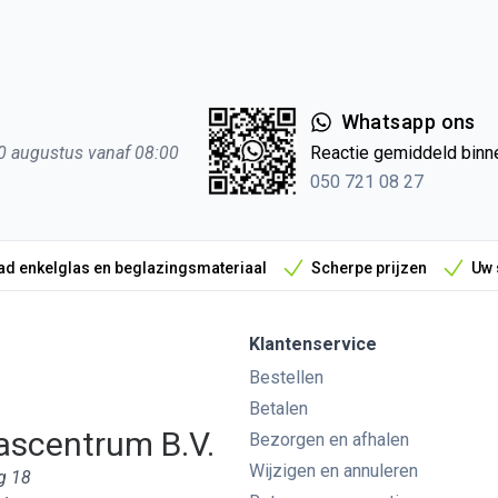
Whatsapp ons
0 augustus vanaf 08:00
Reactie gemiddeld binn
050 721 08 27
d enkelglas en beglazingsmateriaal
Scherpe prijzen
Uw 
Klantenservice
Bestellen
Betalen
ascentrum B.V.
Bezorgen en afhalen
Wijzigen en annuleren
g 18