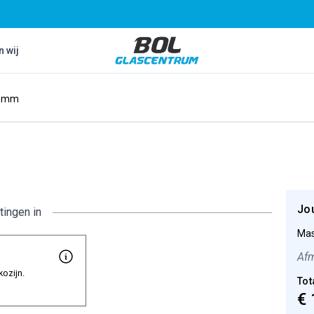
Bol Glascentrum B.V.
n wij
6 mm
Jo
tingen in
Mas
t
Afm
kozijn.
Tot
€ 