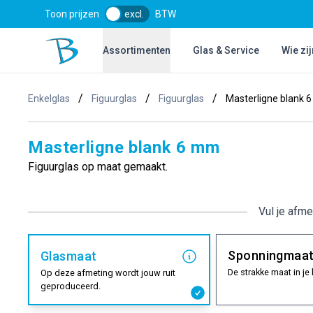
Toon prijzen
excl.
BTW
Bol Glascentrum B.V.
Assortimenten
Glas & Service
Wie zij
/
/
/
Enkelglas
Figuurglas
Figuurglas
Masterligne blank 
Masterligne blank 6 mm
Figuurglas op maat gemaakt.
Vul je afme
Sponningmaa
Glasmaat
De strakke maat in je 
Op deze afmeting wordt jouw ruit
geproduceerd.