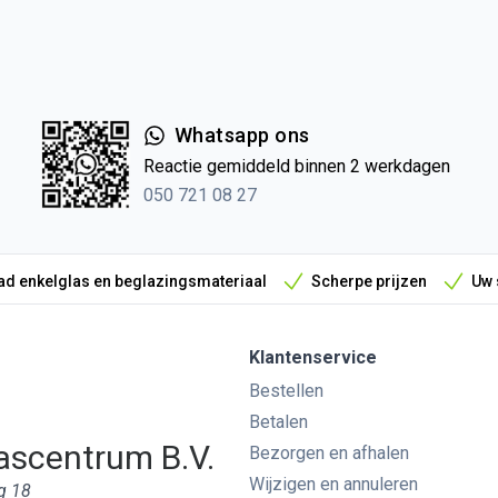
Whatsapp ons
Reactie gemiddeld binnen 2 werkdagen
050 721 08 27
d enkelglas en beglazingsmateriaal
Scherpe prijzen
Uw 
Klantenservice
Bestellen
Betalen
ascentrum B.V.
Bezorgen en afhalen
Wijzigen en annuleren
g 18