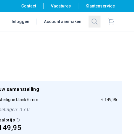
Contact
Vacatures
Klantenservice
Zoeken
Inloggen
Account aanmaken
Items in wi
uw samenstelling
terligne blank 6 mm
€ 149,95
etingen: 0 x 0
aalprijs
149,95