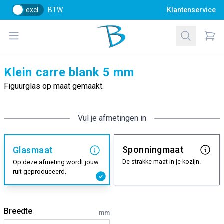
excl.
BTW
Klantenservice
Bol Glascentrum B.V.
Open menu
Zoeken
Items
Klein carre blank 5 mm
Figuurglas op maat gemaakt.
Vul je afmetingen in
Sponningmaat
Glasmaat
De strakke maat in je kozijn.
Op deze afmeting wordt jouw
ruit geproduceerd.
Breedte
mm