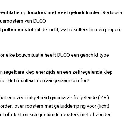
entilatie
op
locaties met veel geluidshinder
. Reduceer
 susroosters van DUCO.
t pollen en stof
uit de lucht, wat resulteert in een propere
oor elke bouwsituatie heeft DUCO een geschikt type
n regelbare klep enerzijds en een zelfregelende klep
wind. Het resultaat: een aangenaam comfort!
uit een zeer uitgebreid gamma zelfregelende ('ZR')
worden, over roosters met geluiddemping voor (licht)
uct of elektronisch gestuurde roosters met of zonder