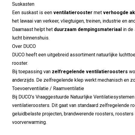
Suskasten
Een suskast is een
ventilatierooster
met
verhoogde ako
het lawaai van verkeer, vliegtuigen, treinen, industrie e
Daarnaast helpt het
duurzaam dempingsmateriaal
in de 
lucht binnenshuis.
Over DUCO
DUCO heeft een uitgebreid assortiment natuurlijke luchtt
rooster.
Bij toepassing van
zelfregelende ventilatieroosters
wor
anderzijds. De zelfregelende klep werkt mechanisch en zorg
Toevoerventilatie / Raamventilatie
Bij DUCO’s Vraaggestuurde Natuurlijke Ventilatiesystemen
ventilatieroosters. Dit gaat van standaard zelfregelende r
geluidbelaste projecten, brandwerende roosters, roosters 
voorverwarming.