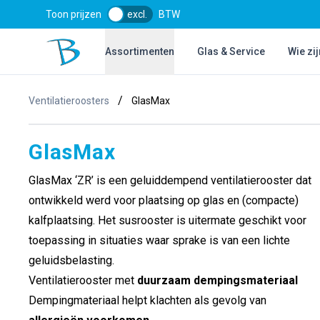
Toon prijzen
excl.
BTW
Bol Glascentrum B.V.
Assortimenten
Glas & Service
Wie zij
/
Ventilatieroosters
GlasMax
GlasMax
GlasMax ‘ZR’ is een geluiddempend ventilatierooster dat
ontwikkeld werd voor plaatsing op glas en (compacte)
kalfplaatsing. Het
susrooster
is uitermate geschikt voor
toepassing in situaties waar sprake is van een lichte
geluidsbelasting.
Ventilatierooster met
duurzaam dempingsmateriaal
Dempingmateriaal helpt klachten als gevolg van