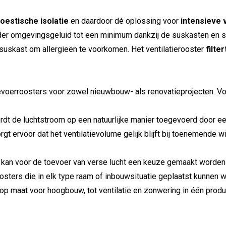
estische isolatie
en daardoor dé oplossing voor
intensieve v
n ander omgevingsgeluid tot een minimum dankzij de suskasten en
suskast om allergieën te voorkomen. Het ventilatierooster
filter
oevoerroosters voor zowel nieuwbouw- als renovatieprojecten. V
dt de luchtstroom op een natuurlijke manier toegevoerd door ee
t ervoor dat het ventilatievolume gelijk blijft bij toenemende 
 kan voor de toevoer van verse lucht een keuze gemaakt worden 
oosters die in elk type raam of inbouwsituatie geplaatst kunnen 
op maat voor hoogbouw, tot ventilatie en zonwering in één prod