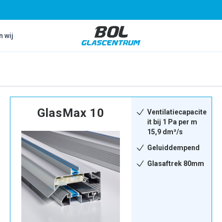
Bol Glascentrum B.V.
n wij
GlasMax 10
Ventilatiecapacite
it bij 1 Pa per m
15,9 dm³/s
Geluiddempend
Glasaftrek 80mm