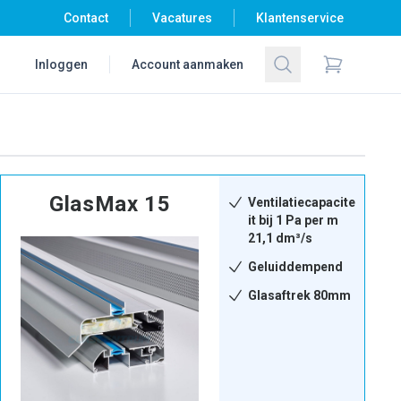
Contact
Vacatures
Klantenservice
Zoeken
Inloggen
Account aanmaken
Items in wi
GlasMax 15
Ventilatiecapacite
it bij 1 Pa per m
21,1 dm³/s
Geluiddempend
Glasaftrek 80mm