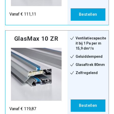
Vanaf € 111,11
Bestellen
GlasMax 10 ZR
Ventilatiecapacite
it bij 1 Pa per m
15,9 dm³/s
Geluiddempend
Glasaftrek 80mm
Zelfregelend
Bestellen
Vanaf € 119,87