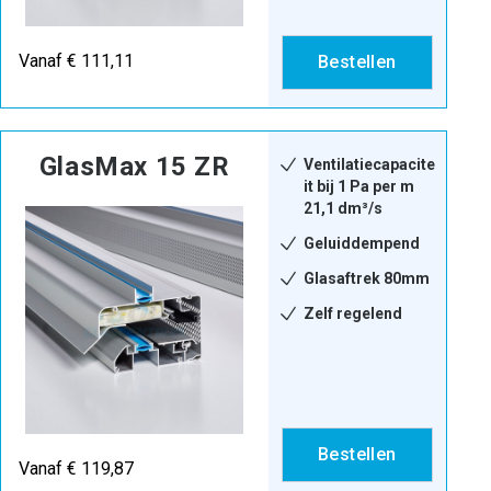
Vanaf € 111,11
Bestellen
GlasMax 15 ZR
Ventilatiecapacite
it bij 1 Pa per m
21,1 dm³/s
Geluiddempend
Glasaftrek 80mm
Zelf regelend
Bestellen
Vanaf € 119,87