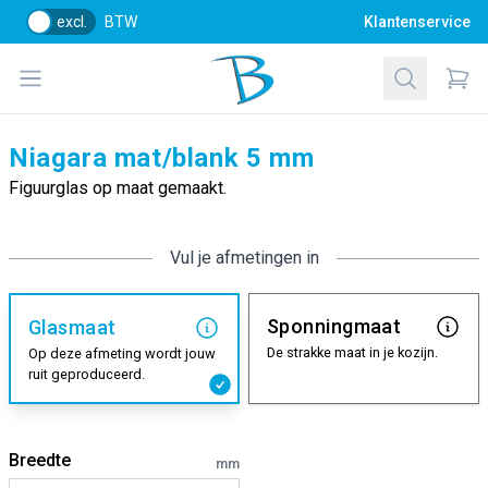
excl.
BTW
Klantenservice
Bol Glascentrum B.V.
Open menu
Zoeken
Items
Niagara mat/blank 5 mm
Figuurglas op maat gemaakt.
Vul je afmetingen in
Sponningmaat
Glasmaat
De strakke maat in je kozijn.
Op deze afmeting wordt jouw
ruit geproduceerd.
Breedte
mm