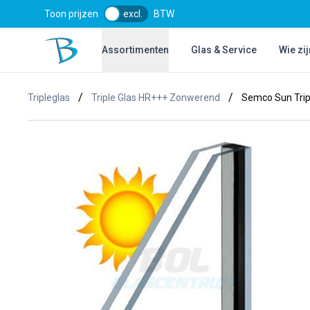
Toon prijzen
excl.
BTW
Bol Glascentrum B.V.
Assortimenten
Glas & Service
Wie zij
/
/
Tripleglas
Triple Glas HR+++ Zonwerend
Semco Sun Trip