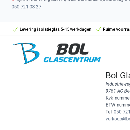
050 721 08 27
Levering isolatieglas 5-15 werkdagen
Ruime voorraa
Bol Gl
Industriewe
9781 AC B
Kvk-nummer
BTW-numme
Tel.
050 721
verkoop@bo