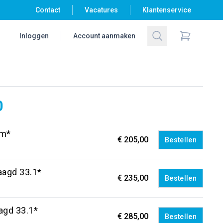
Contact
Vacatures
Klantenservice
Zoeken
Inloggen
Account aanmaken
Items in wi
0
mm*
€ 205,00
Bestellen
aagd 33.1*
€ 235,00
Bestellen
aagd 33.1*
€ 285,00
Bestellen