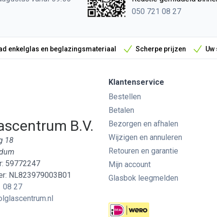
050 721 08 27
d enkelglas en beglazingsmateriaal
Scherpe prijzen
Uw 
Klantenservice
Bestellen
Betalen
ascentrum B.V.
Bezorgen en afhalen
Wijzigen en annuleren
g 18
Retouren en garantie
edum
: 59772247
Mijn account
r: NL823979003B01
Glasbok leegmelden
 08 27
lglascentrum.nl