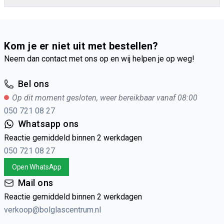
GlasMax 10 ZR - RAL 9001 (CREMEWIT)
Kom je er niet uit met bestellen?
Neem dan contact met ons op en wij helpen je op weg!
Bel ons
Op dit moment gesloten, weer bereikbaar vanaf 08:00
050 721 08 27
Whatsapp ons
GlasMax 10 ZR - Overige RAL-kleuren
Reactie gemiddeld binnen 2 werkdagen
050 721 08 27
Open WhatsApp
Mail ons
Reactie gemiddeld binnen 2 werkdagen
verkoop@bolglascentrum.nl