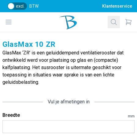
excl.
BTW
Klantenservice
Bol Glascentrum B.V.
Open menu
Zoeken
Items
GlasMax 10 ZR
GlasMax ‘ZR’ is een geluiddempend ventilatierooster dat
ontwikkeld werd voor plaatsing op glas en (compacte)
kalfplaatsing. Het susrooster is uitermate geschikt voor
toepassing in situaties waar sprake is van een lichte
geluidsbelasting.
Vul je afmetingen in
Breedte
mm