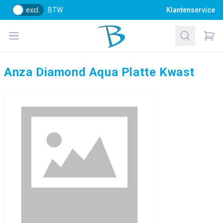
excl.
BTW
Klantenservice
Bol Glascentrum B.V.
Open menu
Zoeken
Items
Anza Diamond Aqua Platte Kwast