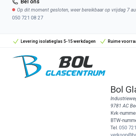
Bel ons
Op dit moment gesloten, weer bereikbaar op vrijdag 7 a
050 721 08 27
Levering isolatieglas 5-15 werkdagen
Ruime voorraa
Bol Gl
Industriewe
9781 AC B
Kvk-nummer
BTW-numme
Tel.
050 721
verkoop@bo