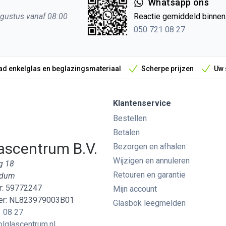
Whatsapp ons
ugustus vanaf 08:00
Reactie gemiddeld binne
050 721 08 27
d enkelglas en beglazingsmateriaal
Scherpe prijzen
Uw 
Klantenservice
Bestellen
Betalen
ascentrum B.V.
Bezorgen en afhalen
Wijzigen en annuleren
g 18
Retouren en garantie
edum
: 59772247
Mijn account
r: NL823979003B01
Glasbok leegmelden
 08 27
lglascentrum.nl