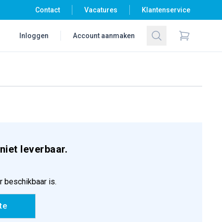
Contact
Vacatures
Klantenservice
Zoeken
Inloggen
Account aanmaken
Items in wi
niet leverbaar.
r beschikbaar is.
te