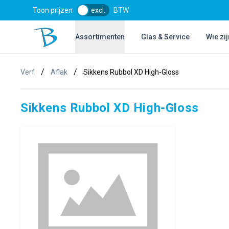
Toon prijzen
excl.
BTW
Bol Glascentrum B.V.
Assortimenten
Glas & Service
Wie zij
/
/
Verf
Aflak
Sikkens Rubbol XD High-Gloss
Sikkens Rubbol XD High-Gloss