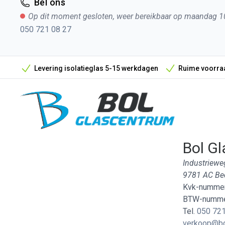
Bel ons
Op dit moment gesloten, weer bereikbaar op maandag 1
050 721 08 27
Levering isolatieglas 5-15 werkdagen
Ruime voorraa
Bol Gl
Industriewe
9781 AC B
Kvk-nummer
BTW-numme
Tel.
050 721
verkoop@bo