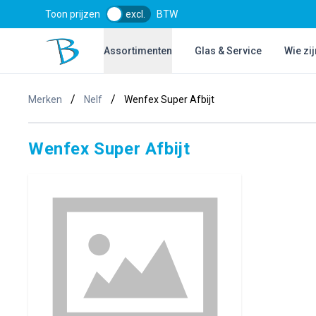
Toon prijzen
excl.
BTW
Bol Glascentrum B.V.
Assortimenten
Glas & Service
Wie zij
/
/
Merken
Nelf
Wenfex Super Afbijt
Wenfex Super Afbijt