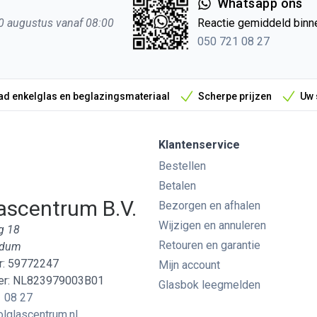
Whatsapp ons
0 augustus vanaf 08:00
Reactie gemiddeld binn
050 721 08 27
d enkelglas en beglazingsmateriaal
Scherpe prijzen
Uw 
Klantenservice
Bestellen
Betalen
ascentrum B.V.
Bezorgen en afhalen
Wijzigen en annuleren
g 18
Retouren en garantie
edum
: 59772247
Mijn account
r: NL823979003B01
Glasbok leegmelden
 08 27
lglascentrum.nl