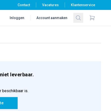
Contact
Vacatures
Klantenservice
Zoeken
Inloggen
Account aanmaken
Items in wi
niet leverbaar.
r beschikbaar is.
te