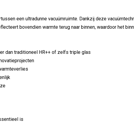
tussen een ultradunne vacuümruimte. Dankzij deze vacuümtechno
lecteert bovendien warmte terug naar binnen, waardoor het binne
ter dan traditioneel HR++ of zelfs triple glas
enovatieprojecten
warmteverlies
nlijk
uze
sentieel is