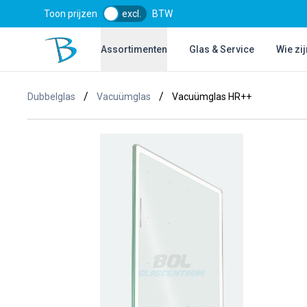
Toon prijzen
excl.
BTW
Bol Glascentrum B.V.
Assortimenten
Glas & Service
Wie zij
/
/
Dubbelglas
Vacuümglas
Vacuümglas HR++