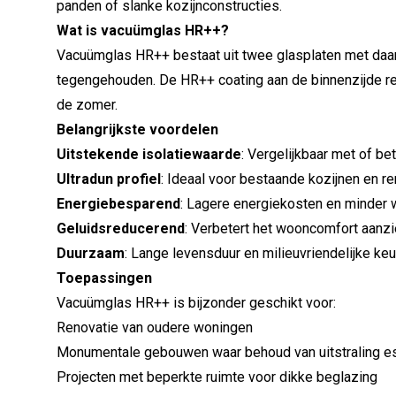
panden of slanke kozijnconstructies.
Wat is vacuümglas HR++?
Vacuümglas HR++ bestaat uit twee glasplaten met daar
tegengehouden. De HR++ coating aan de binnenzijde ref
de zomer.
Belangrijkste voordelen
Uitstekende isolatiewaarde
: Vergelijkbaar met of be
Ultradun profiel
: Ideaal voor bestaande kozijnen en r
Energiebesparend
: Lagere energiekosten en minder 
Geluidsreducerend
: Verbetert het wooncomfort aanzie
Duurzaam
: Lange levensduur en milieuvriendelijke ke
Toepassingen
Vacuümglas HR++ is bijzonder geschikt voor:
Renovatie van oudere woningen
Monumentale gebouwen waar behoud van uitstraling es
Projecten met beperkte ruimte voor dikke beglazing