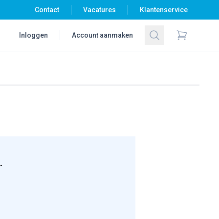
Contact
Vacatures
Klantenservice
Zoeken
Inloggen
Account aanmaken
Items in wi
.