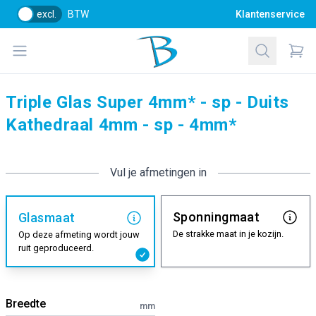
excl.
BTW
Klantenservice
Bol Glascentrum B.V.
Open menu
Zoeken
Items
Triple Glas Super 4mm* - sp - Duits
Kathedraal 4mm - sp - 4mm*
Vul je afmetingen in
Sponningmaat
Glasmaat
De strakke maat in je kozijn.
Op deze afmeting wordt jouw
ruit geproduceerd.
Breedte
mm