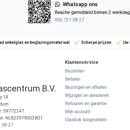
Whatsapp ons
Reactie gemiddeld binnen 2 werkda
050 721 08 27
d enkelglas en beglazingsmateriaal
Scherpe prijzen
Uw 
Klantenservice
Bestellen
Betalen
ascentrum B.V.
Bezorgen en afhalen
Wijzigen en annuleren
g 18
Retouren en garantie
edum
: 59772247
Mijn account
r: NL823979003B01
Glasbok leegmelden
 08 27