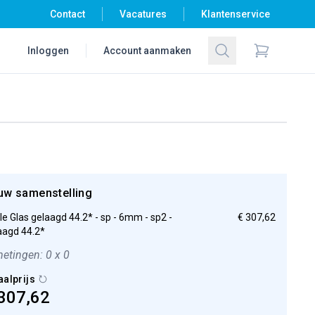
Contact
Vacatures
Klantenservice
Zoeken
Inloggen
Account aanmaken
Items in wi
uw samenstelling
ple Glas gelaagd 44.2* - sp - 6mm - sp2 -
€ 307,62
aagd 44.2*
etingen: 0 x 0
aalprijs
307,62