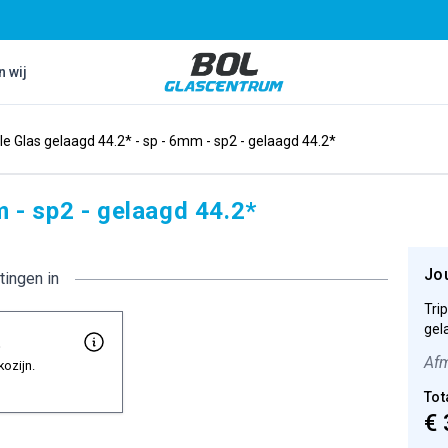
Bol Glascentrum B.V.
n wij
ple Glas gelaagd 44.2* - sp - 6mm - sp2 - gelaagd 44.2*
m - sp2 - gelaagd 44.2*
Jo
tingen in
Tri
gel
t
Afm
kozijn.
Tot
€ 