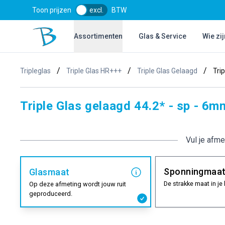
Toon prijzen
excl.
BTW
Bol Glascentrum B.V.
Assortimenten
Glas & Service
Wie zij
/
/
/
Tripleglas
Triple Glas HR+++
Triple Glas Gelaagd
Tri
Triple Glas gelaagd 44.2* - sp - 6m
Vul je afme
Sponningmaa
Glasmaat
De strakke maat in je 
Op deze afmeting wordt jouw ruit
geproduceerd.