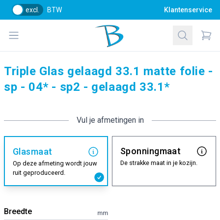
excl.
BTW
Klantenservice
Bol Glascentrum B.V.
Open menu
Zoeken
Items
Triple Glas gelaagd 33.1 matte folie -
sp - 04* - sp2 - gelaagd 33.1*
Vul je afmetingen in
Sponningmaat
Glasmaat
De strakke maat in je kozijn.
Op deze afmeting wordt jouw
ruit geproduceerd.
Breedte
mm