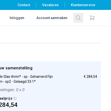
Contact
Vacatures
Klantenservice
Zoeken
Inloggen
Account aanmaken
Items in wi
uw samenstelling
ple Glas 4mm* - sp - Gehamerd Fijn
€ 284,54
 - sp2 - Gelaagd 33.1*
etingen: 0 x 0
aalprijs
284,54