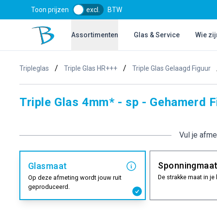
Toon prijzen
excl.
BTW
Bol Glascentrum B.V.
Assortimenten
Glas & Service
Wie zij
/
/
Tripleglas
Triple Glas HR+++
Triple Glas Gelaagd Figuur
Triple Glas 4mm* - sp - Gehamerd F
Vul je afme
Sponningmaa
Glasmaat
De strakke maat in je 
Op deze afmeting wordt jouw ruit
geproduceerd.