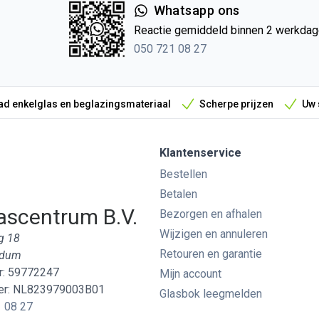
Whatsapp ons
Reactie gemiddeld binnen 2 werkda
050 721 08 27
d enkelglas en beglazingsmateriaal
Scherpe prijzen
Uw 
Klantenservice
Bestellen
Betalen
ascentrum B.V.
Bezorgen en afhalen
Wijzigen en annuleren
g 18
Retouren en garantie
edum
: 59772247
Mijn account
r: NL823979003B01
Glasbok leegmelden
 08 27