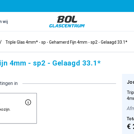
Bol Glascentrum B.V.
n wij
/
Triple Glas 4mm* - sp - Gehamerd Fijn 4mm - sp2 - Gelaagd 33.1*
ijn 4mm - sp2 - Gelaagd 33.1*
Jo
tingen in
Tri
4mm
t
Afm
kozijn.
Tot
€ 