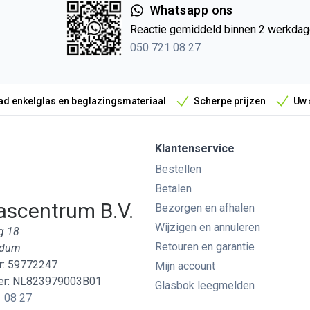
Whatsapp ons
Reactie gemiddeld binnen 2 werkda
050 721 08 27
d enkelglas en beglazingsmateriaal
Scherpe prijzen
Uw 
Klantenservice
Bestellen
Betalen
ascentrum B.V.
Bezorgen en afhalen
Wijzigen en annuleren
g 18
Retouren en garantie
edum
: 59772247
Mijn account
r: NL823979003B01
Glasbok leegmelden
 08 27