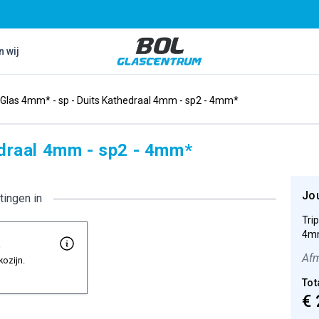
Bol Glascentrum B.V.
n wij
e Glas 4mm* - sp - Duits Kathedraal 4mm - sp2 - 4mm*
edraal 4mm - sp2 - 4mm*
Jo
tingen in
Tri
4mm
t
Afm
kozijn.
Tot
€ 