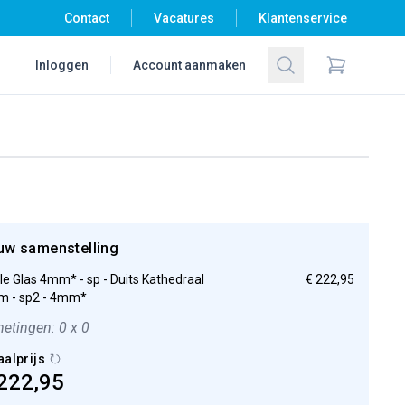
Contact
Vacatures
Klantenservice
Zoeken
Inloggen
Account aanmaken
Items in wi
uw samenstelling
ple Glas 4mm* - sp - Duits Kathedraal
€ 222,95
 - sp2 - 4mm*
etingen: 0 x 0
aalprijs
222,95