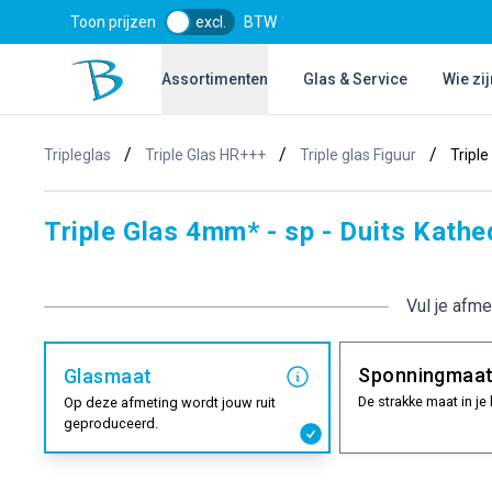
Toon prijzen
excl.
BTW
Bol Glascentrum B.V.
Assortimenten
Glas & Service
Wie zij
/
/
/
Tripleglas
Triple Glas HR+++
Triple glas Figuur
Tripl
Triple Glas 4mm* - sp - Duits Kath
Vul je afme
Sponningmaa
Glasmaat
De strakke maat in je 
Op deze afmeting wordt jouw ruit
geproduceerd.