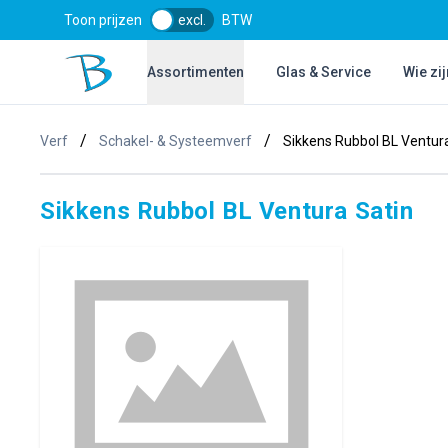
Toon prijzen
excl.
BTW
Bol Glascentrum B.V.
Assortimenten
Glas & Service
Wie zij
/
/
Verf
Schakel- & Systeemverf
Sikkens Rubbol BL Ventur
Sikkens Rubbol BL Ventura Satin