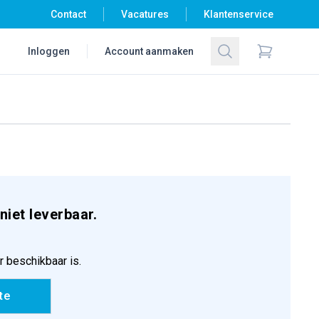
Contact
Vacatures
Klantenservice
Zoeken
Inloggen
Account aanmaken
Items in wi
niet leverbaar.
r beschikbaar is.
te