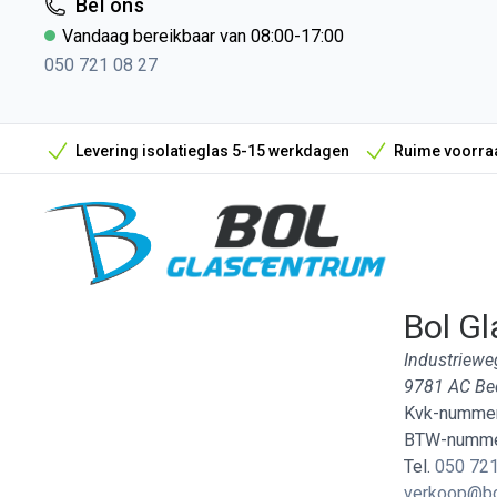
Bel ons
Vandaag bereikbaar van 08:00-17:00
050 721 08 27
Levering isolatieglas 5-15 werkdagen
Ruime voorraa
Bol Gl
Industriewe
9781 AC B
Kvk-nummer
BTW-numme
Tel.
050 721
verkoop@bo