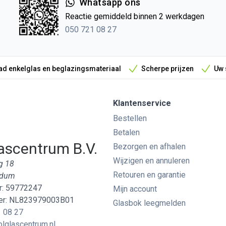
Whatsapp ons
Reactie gemiddeld binnen 2 werkdagen
050 721 08 27
d enkelglas en beglazingsmateriaal
Scherpe prijzen
Uw 
Klantenservice
Bestellen
Betalen
ascentrum B.V.
Bezorgen en afhalen
Wijzigen en annuleren
g 18
Retouren en garantie
edum
: 59772247
Mijn account
r: NL823979003B01
Glasbok leegmelden
 08 27
lglascentrum.nl