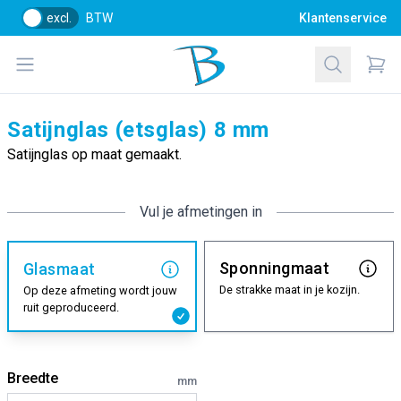
excl.
BTW
Klantenservice
Bol Glascentrum B.V.
Open menu
Zoeken
Items
Satijnglas (etsglas) 8 mm
Satijnglas op maat gemaakt.
Vul je afmetingen in
Sponningmaat
Glasmaat
De strakke maat in je kozijn.
Op deze afmeting wordt jouw
ruit geproduceerd.
Breedte
mm