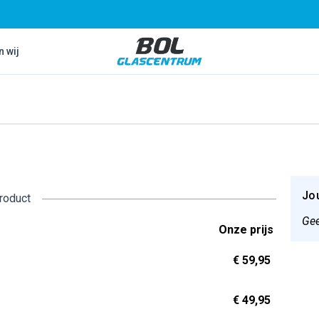
Bol Glascentrum B.V.
n wij
Jo
product
Gee
Onze prijs
€ 59,95
€ 49,95