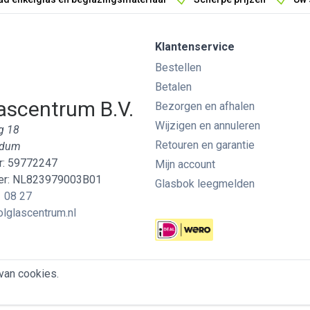
Klantenservice
Bestellen
Betalen
ascentrum B.V.
Bezorgen en afhalen
Wijzigen en annuleren
g 18
Retouren en garantie
edum
: 59772247
Mijn account
r: NL823979003B01
Glasbok leegmelden
 08 27
lglascentrum.nl
van cookies.
Cookies