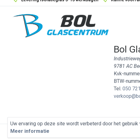
Bol Gl
Industriewe
9781 AC B
Kvk-nummer
BTW-numme
Tel.
050 721
verkoop@bo
Uw ervaring op deze site wordt verbeterd door het gebruik 
Meer informatie
Privacybeleid
Algemene Voorwaarden