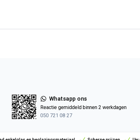
Whatsapp ons
Reactie gemiddeld binnen 2 werkdagen
050 721 08 27
d enkelglas en beglazingsmateriaal
Scherpe prijzen
Uw 