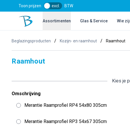
Toon prijzen
excl.
BTW
Bol Glascentrum B.V.
Assortimenten
Glas & Service
Wie zij
/
/
Beglazingsproducten
Kozijn- en raamhout
Raamhout
Raamhout
Kies je 
Omschrijving
Merantie Raamprofiel RP4 54x80 305cm
Merantie Raamprofiel RP3 54x67 305cm