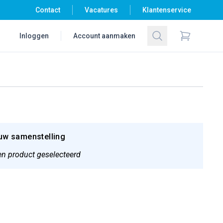
Contact
Vacatures
Klantenservice
Zoeken
Inloggen
Account aanmaken
Items in wi
uw samenstelling
n product geselecteerd