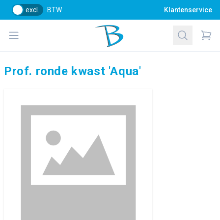
excl.
BTW
Klantenservice
Bol Glascentrum B.V.
Open menu
Zoeken
Items
Prof. ronde kwast 'Aqua'