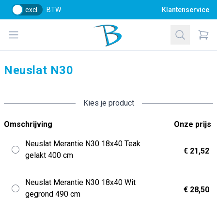
excl.
BTW
Klantenservice
Bol Glascentrum B.V.
Open menu
Zoeken
Items
Neuslat N30
Kies je product
Omschrijving
Onze prijs
Neuslat Merantie N30 18x40 Teak
€ 21,52
gelakt 400 cm
Neuslat Merantie N30 18x40 Wit
€ 28,50
gegrond 490 cm