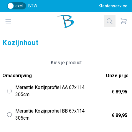
excl.
BTW
Klantenservice
Bol Glascentrum B.V.
Open menu
Zoeken
Items
Kozijnhout
Kies je product
Omschrijving
Onze prijs
Merantie Kozijnprofiel AA 67x114
€ 89,95
305cm
Merantie Kozijnprofiel BB 67x114
€ 89,95
305cm