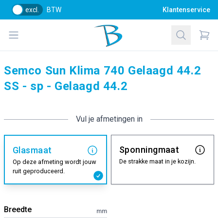
excl.
BTW
Klantenservice
Bol Glascentrum B.V.
Open menu
Zoeken
Items
Semco Sun Klima 740 Gelaagd 44.2
SS - sp - Gelaagd 44.2
Vul je afmetingen in
Sponningmaat
Glasmaat
De strakke maat in je kozijn.
Op deze afmeting wordt jouw
ruit geproduceerd.
Breedte
mm