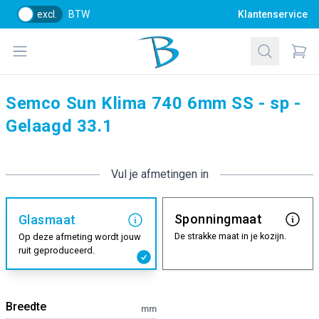
excl.
BTW
Klantenservice
Bol Glascentrum B.V.
Open menu
Zoeken
Items
Semco Sun Klima 740 6mm SS - sp -
Gelaagd 33.1
Vul je afmetingen in
Sponningmaat
Glasmaat
De strakke maat in je kozijn.
Op deze afmeting wordt jouw
ruit geproduceerd.
Breedte
mm