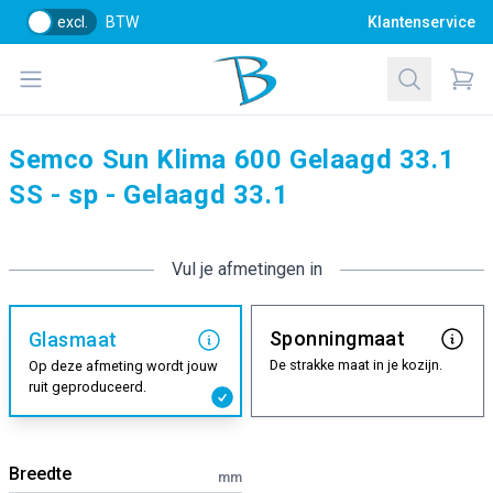
excl.
BTW
Klantenservice
Bol Glascentrum B.V.
Open menu
Zoeken
Items
Semco Sun Klima 600 Gelaagd 33.1
SS - sp - Gelaagd 33.1
Vul je afmetingen in
Sponningmaat
Glasmaat
De strakke maat in je kozijn.
Op deze afmeting wordt jouw
ruit geproduceerd.
Breedte
mm