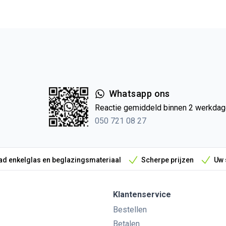
Whatsapp ons
Reactie gemiddeld binnen 2 werkda
050 721 08 27
d enkelglas en beglazingsmateriaal
Scherpe prijzen
Uw 
Klantenservice
Bestellen
Betalen