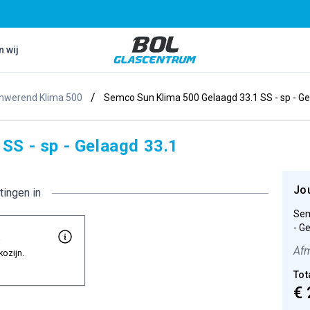
Bol Glascentrum B.V.
n wij
/
onwerend Klima 500
Semco Sun Klima 500 Gelaagd 33.1 SS - sp - Ge
SS - sp - Gelaagd 33.1
Jo
tingen in
Sem
- G
t
Afm
kozijn.
Tot
€ 