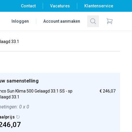
Contact
Vacatures
Klantenservice
Zoeken
Inloggen
Account aanmaken
Items in wi
laagd 33.1
uw samenstelling
co Sun Klima 500 Gelaagd 33.1 SS - sp
€ 246,07
elaagd 33.1
etingen: 0 x 0
aalprijs
246,07