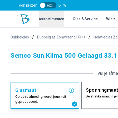
Toon prijzen
excl.
BTW
Bol Glascentrum B.V.
Assortimenten
Glas & Service
Wie zij
/
/
Dubbelglas
Dubbelglas Zonwerend HR++
Isolatieglas Z
Semco Sun Klima 500 Gelaagd 33.1 
Vul je afme
Sponningmaa
Glasmaat
De strakke maat in je 
Op deze afmeting wordt jouw ruit
geproduceerd.