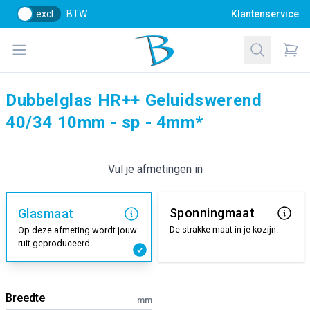
excl.
BTW
Klantenservice
Bol Glascentrum B.V.
Open menu
Zoeken
Items
Dubbelglas HR++ Geluidswerend
40/34 10mm - sp - 4mm*
Vul je afmetingen in
Sponningmaat
Glasmaat
De strakke maat in je kozijn.
Op deze afmeting wordt jouw
ruit geproduceerd.
Breedte
mm