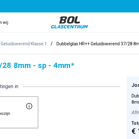
Bol Glascentrum B.V.
n wij
/
s Geluidswerend Klasse 1
Dubbelglas HR++ Geluidswerend 37/28 8
/28 8mm - sp - 4mm*
Jo
tingen in
Dub
8mm
t
Afm
kozijn.
Tot
€ 