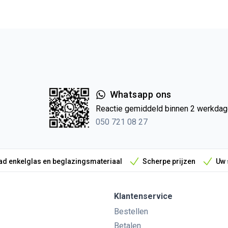
Whatsapp ons
Reactie gemiddeld binnen 2 werkda
050 721 08 27
d enkelglas en beglazingsmateriaal
Scherpe prijzen
Uw 
Klantenservice
Bestellen
Betalen