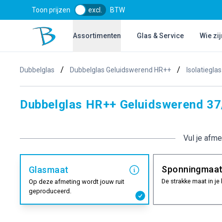
Toon prijzen
excl.
BTW
Bol Glascentrum B.V.
Assortimenten
Glas & Service
Wie zij
/
/
Dubbelglas
Dubbelglas Geluidswerend HR++
Isolatiegla
Dubbelglas HR++ Geluidswerend 37
Vul je afme
Sponningmaa
Glasmaat
De strakke maat in je 
Op deze afmeting wordt jouw ruit
geproduceerd.