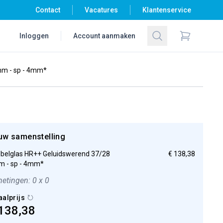
Contact
Vacatures
Klantenservice
Zoeken
Inloggen
Account aanmaken
Items in wi
mm - sp - 4mm*
uw samenstelling
belglas HR++ Geluidswerend 37/28
€ 138,38
 - sp - 4mm*
etingen: 0 x 0
aalprijs
138,38