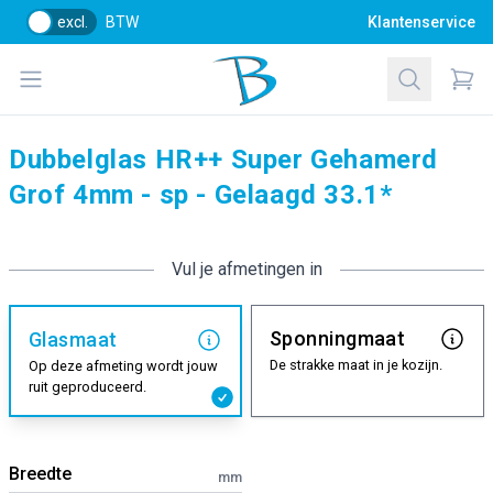
excl.
BTW
Klantenservice
Bol Glascentrum B.V.
Open menu
Zoeken
Items
Dubbelglas HR++ Super Gehamerd
Grof 4mm - sp - Gelaagd 33.1*
Vul je afmetingen in
Sponningmaat
Glasmaat
De strakke maat in je kozijn.
Op deze afmeting wordt jouw
ruit geproduceerd.
Breedte
mm