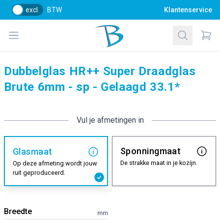
excl.
BTW
Klantenservice
Bol Glascentrum B.V.
Open menu
Zoeken
Items
Dubbelglas HR++ Super Draadglas
Brute 6mm - sp - Gelaagd 33.1*
Vul je afmetingen in
Sponningmaat
Glasmaat
De strakke maat in je kozijn.
Op deze afmeting wordt jouw
ruit geproduceerd.
Breedte
mm