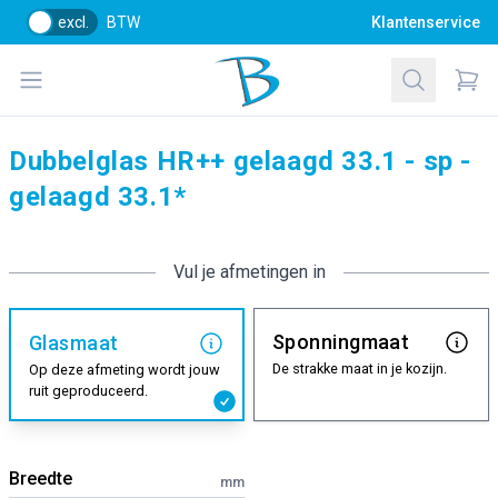
excl.
BTW
Klantenservice
Bol Glascentrum B.V.
Open menu
Zoeken
Items
Dubbelglas HR++ gelaagd 33.1 - sp -
gelaagd 33.1*
Vul je afmetingen in
Sponningmaat
Glasmaat
De strakke maat in je kozijn.
Op deze afmeting wordt jouw
ruit geproduceerd.
Breedte
mm