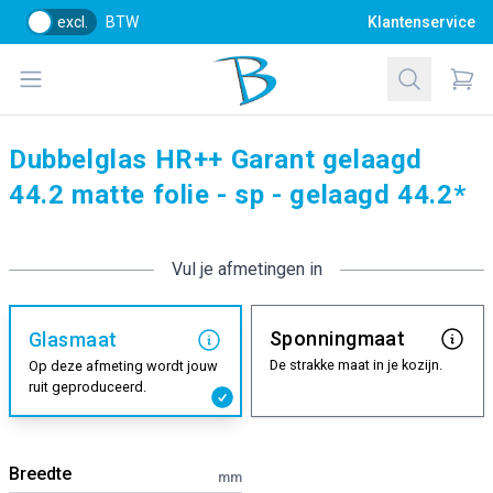
excl.
BTW
Klantenservice
Bol Glascentrum B.V.
Open menu
Zoeken
Items
Dubbelglas HR++ Garant gelaagd
44.2 matte folie - sp - gelaagd 44.2*
Vul je afmetingen in
Sponningmaat
Glasmaat
De strakke maat in je kozijn.
Op deze afmeting wordt jouw
ruit geproduceerd.
Breedte
mm