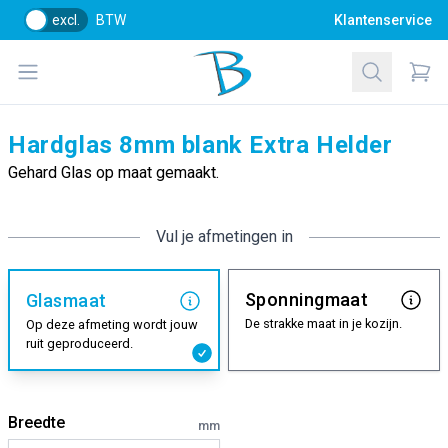
excl.
BTW
Klantenservice
Bol Glascentrum B.V.
Open menu
Zoeken
Items
Hardglas 8mm blank Extra Helder
Gehard Glas op maat gemaakt.
Vul je afmetingen in
Sponningmaat
Glasmaat
De strakke maat in je kozijn.
Op deze afmeting wordt jouw
ruit geproduceerd.
Breedte
mm