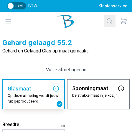
excl.
BTW
Klantenservice
Bol Glascentrum B.V.
Open menu
Zoeken
Items
Gehard gelaagd 55.2
Gehard en Gelaagd Glas op maat gemaakt.
Vul je afmetingen in
Sponningmaat
Glasmaat
De strakke maat in je kozijn.
Op deze afmeting wordt jouw
ruit geproduceerd.
Breedte
mm