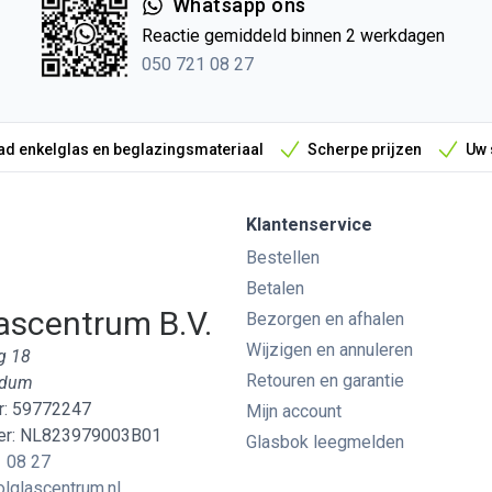
Whatsapp ons
Reactie gemiddeld binnen 2 werkdagen
050 721 08 27
d enkelglas en beglazingsmateriaal
Scherpe prijzen
Uw 
Klantenservice
Bestellen
Betalen
ascentrum B.V.
Bezorgen en afhalen
Wijzigen en annuleren
g 18
Retouren en garantie
edum
: 59772247
Mijn account
r: NL823979003B01
Glasbok leegmelden
 08 27
lglascentrum.nl