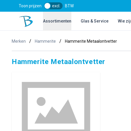
Toon prijzen
excl.
BTW
Bol Glascentrum B.V.
Assortimenten
Glas & Service
Wie zij
/
/
Merken
Hammerite
Hammerite Metaalontvetter
Hammerite Metaalontvetter