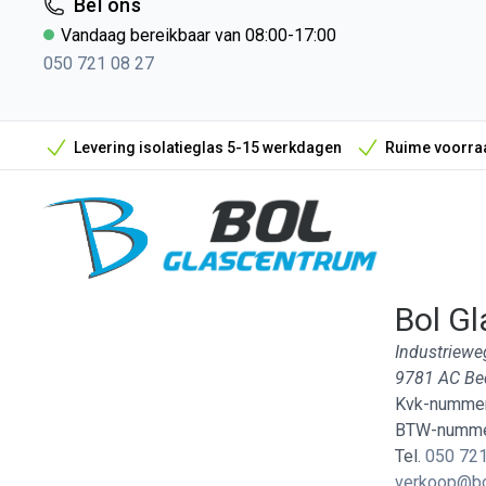
Bel ons
Vandaag bereikbaar van 08:00-17:00
050 721 08 27
Levering isolatieglas 5-15 werkdagen
Ruime voorraa
Bol Gl
Industriewe
9781 AC B
Kvk-nummer
BTW-numme
Tel.
050 721
verkoop@bo