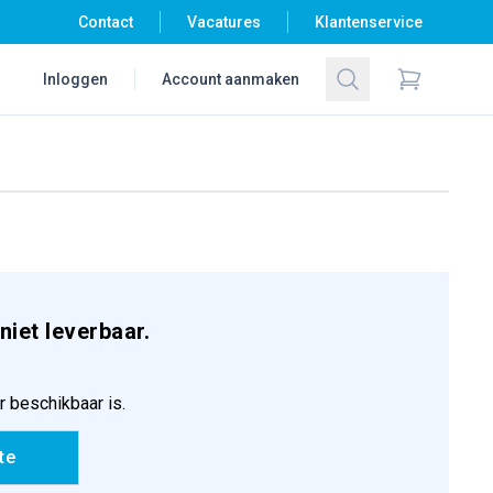
Contact
Vacatures
Klantenservice
Zoeken
Inloggen
Account aanmaken
Items in wi
niet leverbaar.
r beschikbaar is.
te