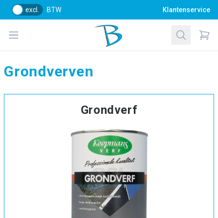
excl.
BTW
Klantenservice
Bol Glascentrum B.V.
Open menu
Zoeken
Items
Grondverven
Grondverf