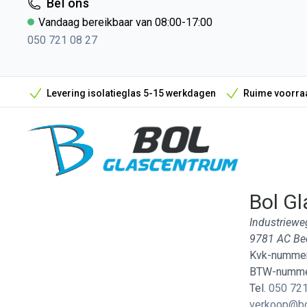
Bel ons
Vandaag bereikbaar van 08:00-17:00
050 721 08 27
Levering isolatieglas 5-15 werkdagen
Ruime voorraa
Bol Gl
Industriewe
9781 AC B
Kvk-nummer
BTW-numme
Tel.
050 721
verkoop@bo