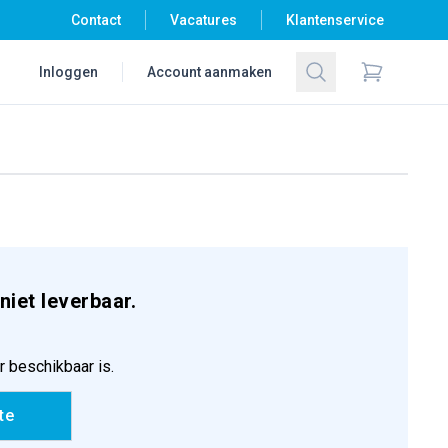
Contact
Vacatures
Klantenservice
Zoeken
Inloggen
Account aanmaken
Items in wi
niet leverbaar.
r beschikbaar is.
te