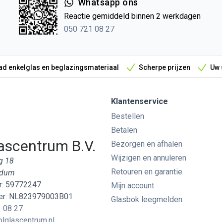
Whatsapp ons
Reactie gemiddeld binnen 2 werkdagen
050 721 08 27
d enkelglas en beglazingsmateriaal
Scherpe prijzen
Uw 
Klantenservice
Bestellen
Betalen
ascentrum B.V.
Bezorgen en afhalen
Wijzigen en annuleren
g 18
Retouren en garantie
edum
: 59772247
Mijn account
r: NL823979003B01
Glasbok leegmelden
 08 27
lglascentrum.nl