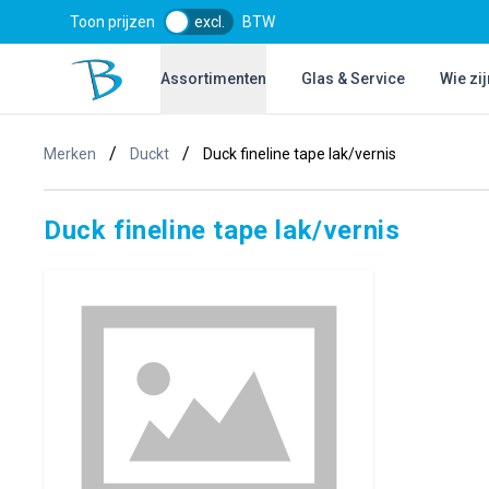
Toon prijzen
excl.
BTW
Bol Glascentrum B.V.
Assortimenten
Glas & Service
Wie zij
/
/
Merken
Duckt
Duck fineline tape lak/vernis
Duck fineline tape lak/vernis