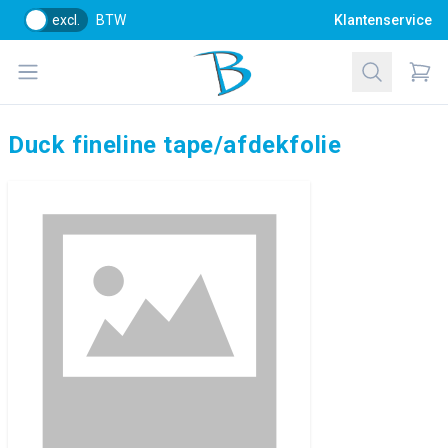
excl.
BTW
Klantenservice
Bol Glascentrum B.V.
Open menu
Zoeken
Items
Duck fineline tape/afdekfolie