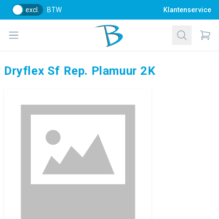
excl.
BTW
Klantenservice
Bol Glascentrum B.V.
Open menu
Zoeken
Items
Dryflex Sf Rep. Plamuur 2K