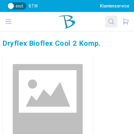
excl.
BTW
Klantenservice
Bol Glascentrum B.V.
Open menu
Zoeken
Items
Dryflex Bioflex Cool 2 Komp.