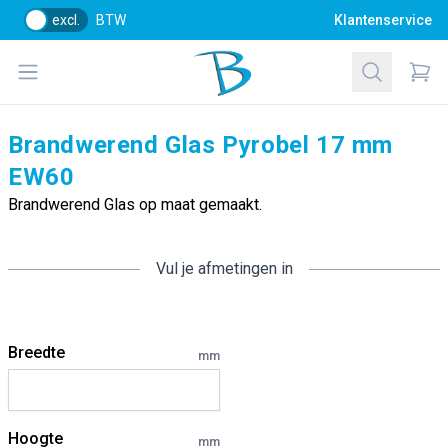
excl.
BTW
Klantenservice
Bol Glascentrum B.V.
Open menu
Zoeken
Items
Brandwerend Glas Pyrobel 17 mm
EW60
Brandwerend Glas op maat gemaakt.
Vul je afmetingen in
Breedte
mm
Hoogte
mm