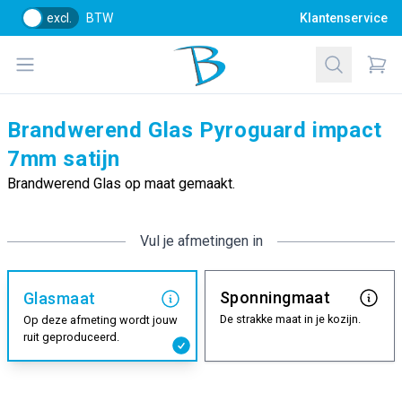
excl.
BTW
Klantenservice
Bol Glascentrum B.V.
Open menu
Zoeken
Items
Brandwerend Glas Pyroguard impact
7mm satijn
Brandwerend Glas op maat gemaakt.
Vul je afmetingen in
Sponningmaat
Glasmaat
De strakke maat in je kozijn.
Op deze afmeting wordt jouw
ruit geproduceerd.