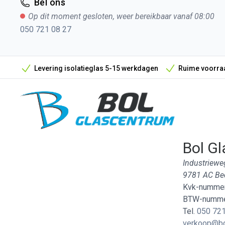
Bel ons
Op dit moment gesloten, weer bereikbaar vanaf 08:00
050 721 08 27
Levering isolatieglas 5-15 werkdagen
Ruime voorraa
Bol Gl
Industriewe
9781 AC B
Kvk-nummer
BTW-numme
Tel.
050 721
verkoop@bo