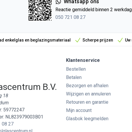
Whatsapp ons
Reactie gemiddeld binnen 2 werkda
050 721 08 27
d enkelglas en beglazingsmateriaal
Scherpe prijzen
Uw 
Klantenservice
Bestellen
Betalen
ascentrum B.V.
Bezorgen en afhalen
Wijzigen en annuleren
g 18
Retouren en garantie
edum
: 59772247
Mijn account
r: NL823979003B01
Glasbok leegmelden
 08 27
lglascentrum.nl