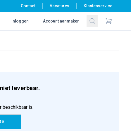
Contact
Vacatures
Klantenservice
Zoeken
Inloggen
Account aanmaken
Items in wi
niet leverbaar.
r beschikbaar is.
te