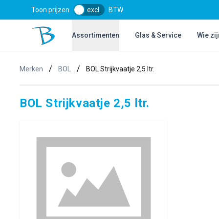
Toon prijzen
excl.
BTW
Bol Glascentrum B.V.
Assortimenten
Glas & Service
Wie zij
/
/
Merken
BOL
BOL Strijkvaatje 2,5 ltr.
BOL Strijkvaatje 2,5 ltr.