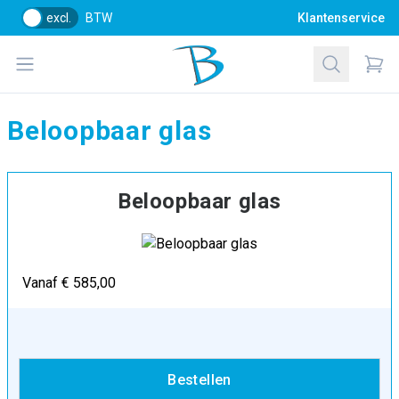
excl.
BTW
Klantenservice
Bol Glascentrum B.V.
Open menu
Zoeken
Items
Beloopbaar glas
Beloopbaar glas
Vanaf € 585,00
Bestellen