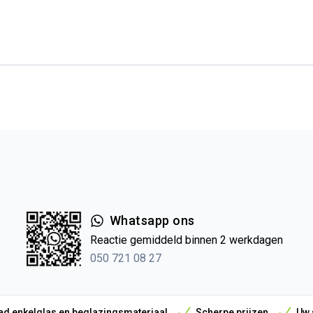
Whatsapp ons
Reactie gemiddeld binnen 2 werkdagen
050 721 08 27
d enkelglas en beglazingsmateriaal
Scherpe prijzen
Uw 