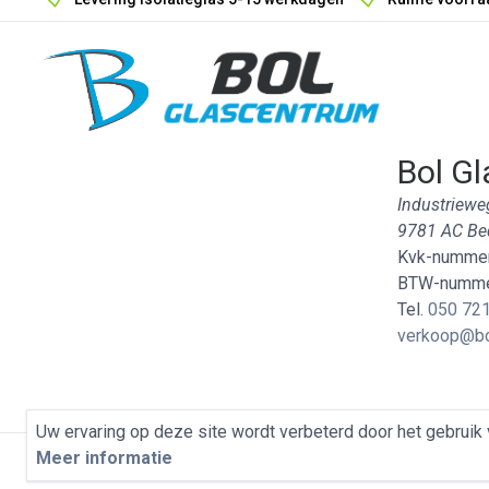
Bol Gl
Industriewe
9781 AC B
Kvk-nummer
BTW-numme
Tel.
050 721
verkoop@bo
Uw ervaring op deze site wordt verbeterd door het gebruik 
Meer informatie
Privacybeleid
Algemene Voorwaarden