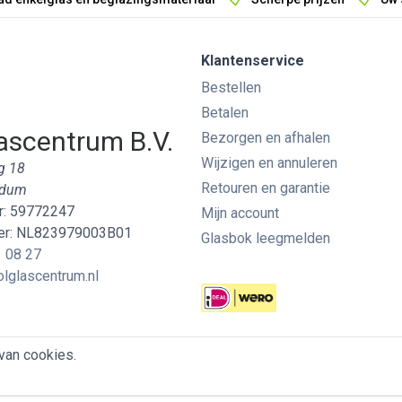
Klantenservice
Bestellen
Betalen
ascentrum B.V.
Bezorgen en afhalen
Wijzigen en annuleren
g 18
Retouren en garantie
edum
: 59772247
Mijn account
r: NL823979003B01
Glasbok leegmelden
 08 27
lglascentrum.nl
van cookies.
Cookies