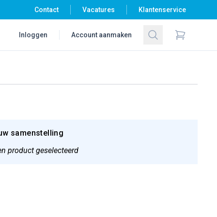
Contact
Vacatures
Klantenservice
Zoeken
Inloggen
Account aanmaken
Items in wi
uw samenstelling
n product geselecteerd