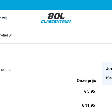
Bol Glascentrum B.V.
n wij
rofiel G1
Jo
product
Gee
Onze prijs
€ 5,95
€ 11,95