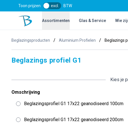
Toon prijzen
excl.
BTW
Bol Glascentrum B.V.
Assortimenten
Glas & Service
Wie zij
/
/
Beglazingsproducten
Aluminium Profielen
Beglazings p
Beglazings profiel G1
Kies je 
Omschrijving
Beglazingsprofiel G1 17x22 geanodiseerd 100cm
Beglazingsprofiel G1 17x22 geanodiseerd 200cm