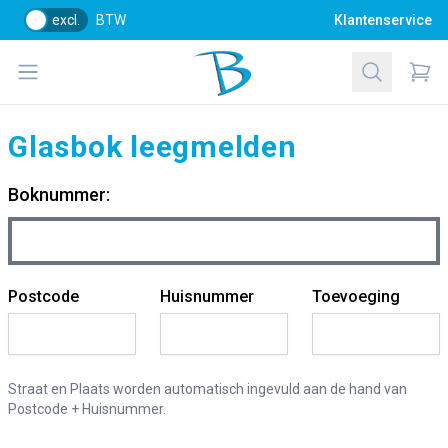
excl.
BTW
Klantenservice
Bol Glascentrum B.V.
Open menu
Zoeken
Items
Glasbok leegmelden
Boknummer:
Postcode
Huisnummer
Toevoeging
Straat en Plaats worden automatisch ingevuld aan de hand van
Postcode + Huisnummer.